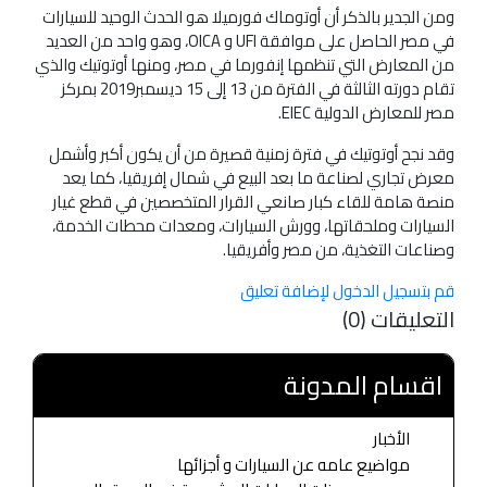
ومن الجدير بالذكر أن أوتوماك فورميلا هو الحدث الوحيد للسيارات
في مصر الحاصل على موافقة UFI و OICA، وهو واحد من العديد
من المعارض التي تنظمها إنفورما في مصر، ومنها أوتوتيك والذي
تقام دورته الثالثة في الفترة من 13 إلى 15 ديسمبر2019 بمركز
مصر للمعارض الدولية EIEC.
وقد نجح أوتوتيك في فترة زمنية قصيرة من أن يكون أكبر وأشمل
معرض تجاري لصناعة ما بعد البيع في شمال إفريقيا، كما يعد
منصة هامة للقاء كبار صانعي القرار المتخصصين في قطع غيار
السيارات وملحقاتها، وورش السيارات، ومعدات محطات الخدمة،
وصناعات التغذية، من مصر وأفريقيا.
قم بتسجيل الدخول لإضافة تعليق
التعليقات (0)
اقسام المدونة
الأخبار
مواضيع عامه عن السيارات و أجزائها