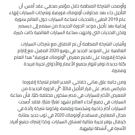
وأوضحت الشركة المنظمة خلال مؤتمر صحفي عقد أمس، أن
التأجيل جاء بعد محاولات أوتوماك فورميلا وشركات السيارات إنهاء
عام 2019 المليئ بالتحديات لصناعة السيارات حول العالم بصورة
إيجابية بعد تأجيل موعد الدورة الجديدة من سبتمبر إلى ديسمبر
ولكن التحديات التي واجهت صناعة السيارات العالمية كانت كبيرة.
وأشارت الشركة المنظمة أن تم الاتفاق مع شركات السيارات
العالمية على الموعد الجديد في يونيو 2020 المقبل، مع إلتزام
شركة إنفورما على تقديم معرض "أوتوماك فورميلا" هذا العام
بحُلة جديدة توفر للزوار بجميع الأعمار والأذواق تجربة فريدة
ومميزة.
ومن جانبه علق هاني خفاجي، المدير العام لشركة إنفورما
ماركتس مصر، على قرار التأجيل قائلاً: "أن الدورة الجديدة من
المعرض الأكبر للسيارات في مصر ستكون مختلفة كليًا، فأن صناعة
السيارات في جميع أنحاء العالم تشهد تغيرًا مثيرًا، فلقد أصبحت
السيارات أكثر جاذبية وشخصنة ورقمنة، ولكوننا شركة رائدة في
مجال المعارض فسنقدم أوتوماك 2020 في ثوب جديد بمثابة
كرنفال يوفر تجربة مثالية لعشاق السيارات، وكذا إشراك جميع أفراد
الأسرة في أنشطة ترفيهية.