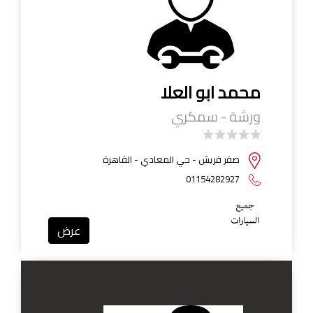
محمد ابو العلا
ورشة - سمكري
صقر قريش - حي المعادي - القاهرة
01154282927
عرض