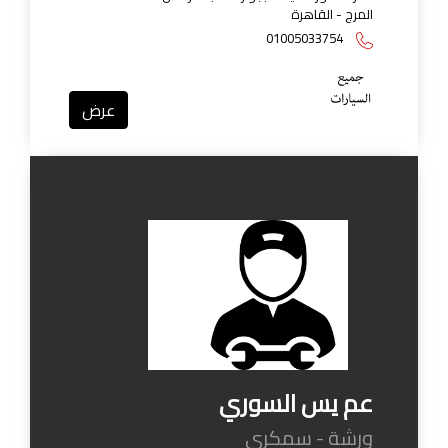
المرج - القاهرة
01005033754
عرض
عم يس السوري
ورشة - سمكري