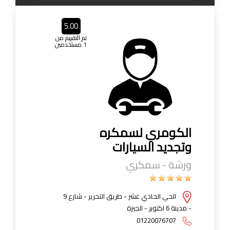
5.00
تم التقييم من
1 مستخدمين
الكومري لسمكره
وتجديد السيارات
ورشة - سمكري
الحي الحادي عشر - طريق التحرير - شارع 9
- مدينة 6 اكتوبر - الجيزة
01220076707