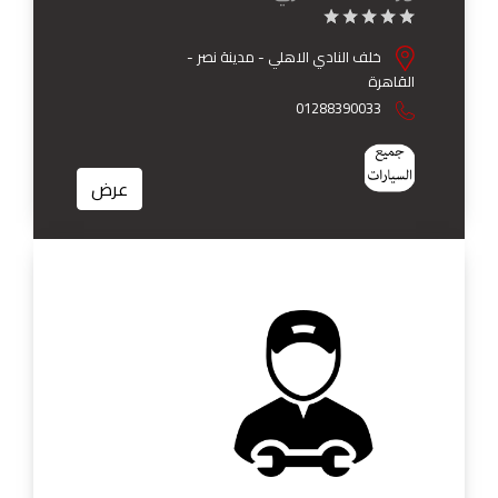
خلف النادي الاهلي - مدينة نصر -
القاهرة
01288390033
عرض