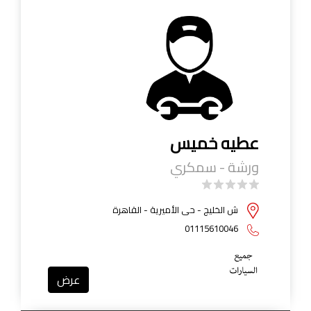
عطيه خميس
ورشة - سمكري
ش الخليج - حى الأميرية - القاهرة
01115610046
عرض