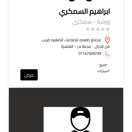
ابراهيم السمكري
ورشة - سمكري
مجمع طعمه للصناعات الصغيره قريب
من الخزان - مدينة بدر - القاهرة
01147009799
عرض