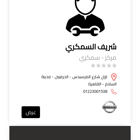
شريف السمكري
مركز - سمكري
اول شارع المرسيدس - الحرفيين - مدينة
السلام - القاهرة
01223001538
عرض