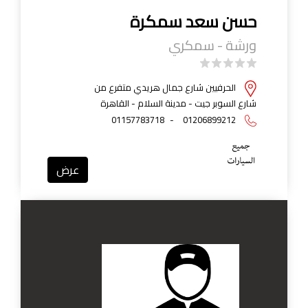
حسن سعد سمكرة
ورشة - سمكري
الحرفيين شارع جمال هريدي متفرع من
شارع السوبر جيت - مدينة السلام - القاهرة
01157783718
-
01206899212
عرض