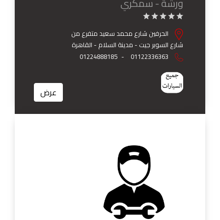
ورشة - سمكري
الحرفين شارع محمد سعيد متفرع من
شارع السوبر جيت - مدينة السلام - القاهرة
01224888185
-
01122336363
عرض