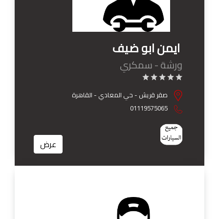
ايمن ابو ضيف
ورشة - سمكري
صقر قريش - حي المعادي - القاهرة
01119575065
عرض