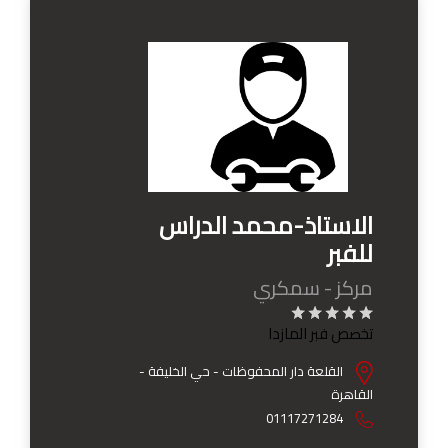
الاستاذ-محمد الدراس
للفبر
مركز - سمكري
تخصص فبر المازدا
القلعة دار المحفوظات - حي الخليفة -
القاهرة
01117271284