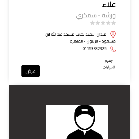
علاء
ورشة - سمكري
ميدان التجنيد بجانب مسجد عبد الله ابن
مسعود - الزيتون - القاهرة
01153832325
عرض