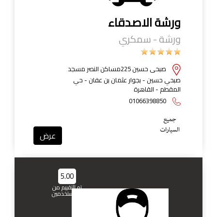
ورشة الاصدقاء
ورشة - سمكري
صبحى حسين 225مساكن النصر مسجد
صبحي حسين - بجوار عثمان بن عفان - حي
المقطم - القاهرة
01066398850
عرض
5.00
تم التقييم من
1 مستخدمين