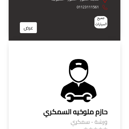
01123111561
عرض
حازم ملوخيه السمكري
ورشة - سمكري