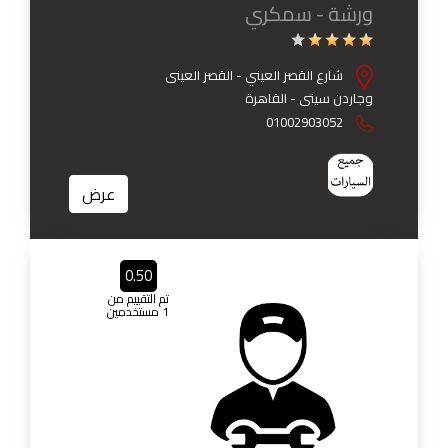
ورشة - سمكري
شارع القصر العيني - القصر العينى
وجاردن سيتى - القاهرة
01002903052
عرض
0.50
تم التقييم من
1 مستخدمين