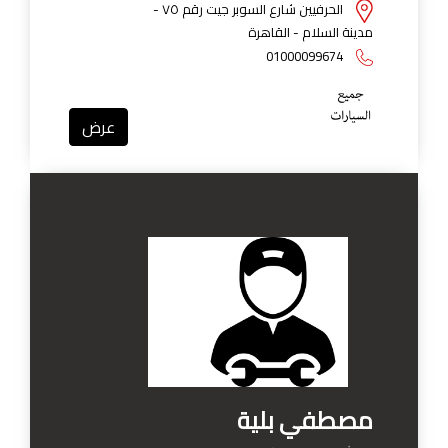
الحرفيين شارع السوبر جيت رقم ٧٥ -
مدينة السلام - القاهرة
01000099674
عرض
مصطفي بلية