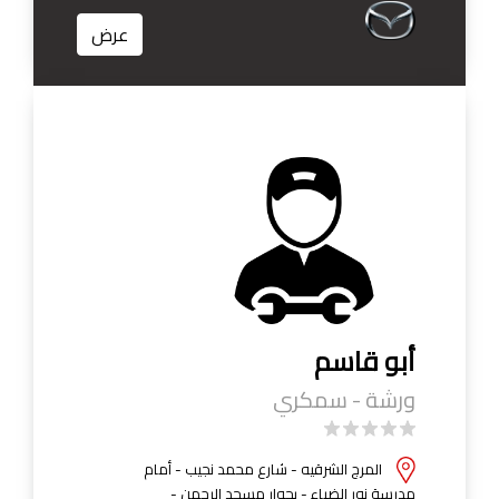
عرض
أبو قاسم
ورشة - سمكري
المرج الشرقيه - شارع محمد نجيب - أمام
مدرسة نور الضياء - بجوار مسجد الرحمن -