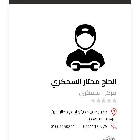
الحاج مختار السمكري
مركز - سمكري
محور جوزيف تيتو امام مطار شرق -
النزهة - القاهرة
01001150214
-
01111122279