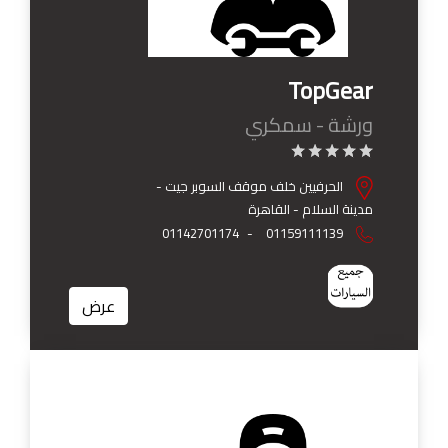
TopGear
ورشة - سمكري
الحرفيين خلف موقف السوبر جيت -
مدينة السلام - القاهرة
01142701174
-
01159111139
عرض