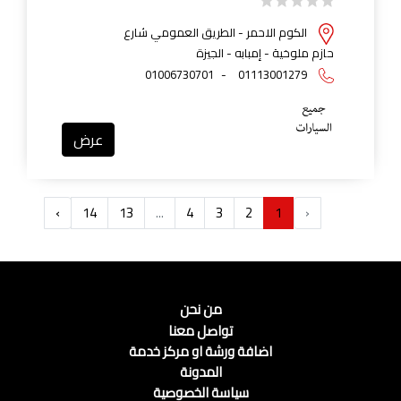
الكوم الاحمر - الطريق العمومي شارع
حازم ملوخية - إمبابه - الجيزة
01006730701
-
01113001279
عرض
›
14
13
...
4
3
2
1
‹
من نحن
تواصل معنا
اضافة ورشة او مركز خدمة
المدونة
سياسة الخصوصية