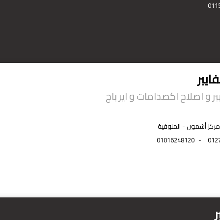
011
فايبر
ر و اصلاح اكصدامات و اير باج
ركز أشمون‏ - المنوفية
01016248120
-
012
ر