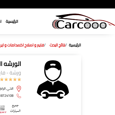
الرئيسية
ا
الرئيسية
نتائج البحث
فايبر و اصلاح اكصدامات و اير 
الورشه ال
ورشة - فايب
الحي الرابع سنتر
18724108