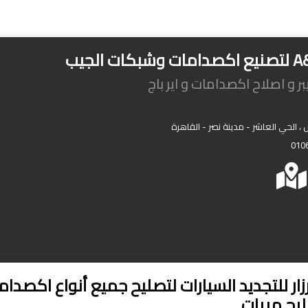
ر و اصلاح اكصدامات و اير باج
 الحي العاشر - مدينة نصر - القاهرة
010
كز 3 برزار للتجديد السيارات لتصليح جميع أنواع اكصد
ليح مريات