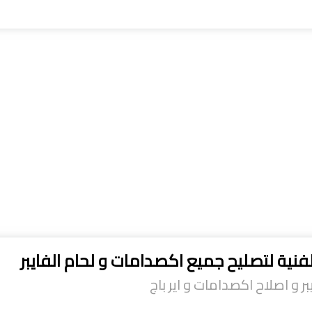
فنية لتصليح جميع اكصدامات و لحام الفايبر
ر و اصلاح اكصدامات و اير باج