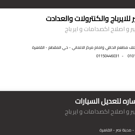
 للايرباج والكنترولات والعدادت
ر و اصلاح اكصدامات و اير باج
01150446031
-
010
ره لتعديل السيارات
ر و اصلاح اكصدامات و اير باج
- مدينة نصر - القاهرة