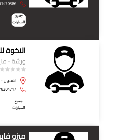
51470386
الاخوة لل
ورشة - فايب
اشمون - م
78204717
ميزو فايب