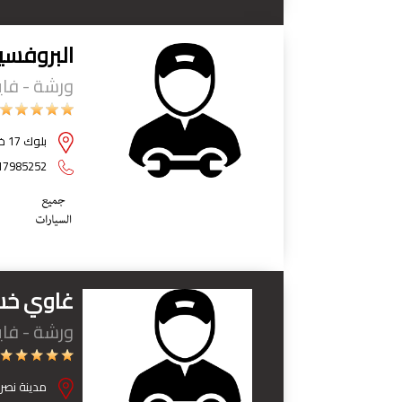
البروفسير
ورشة - فايب
بلوك 17 خلف مطعم الحافي وامام مركز الالماني - حي المقطم - القاهرة
17985252
غاوي خسا
ورشة - فايب
مدينة نصر 