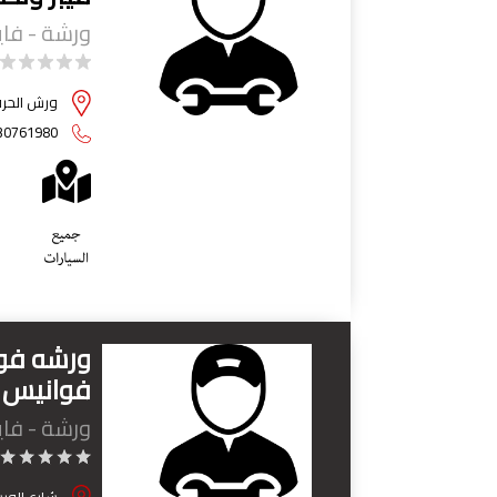
ورشة - فايب
ورش الحرفي
30761980
ورشه فور
فوانيس ا
ورشة - فايب
شارع الور