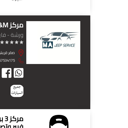
مركز A&M لتصنيع اكصدامات وشبكات الجيب
ورشة - فايب
صقر قريش ،
67534175
مر
فيبر وتص