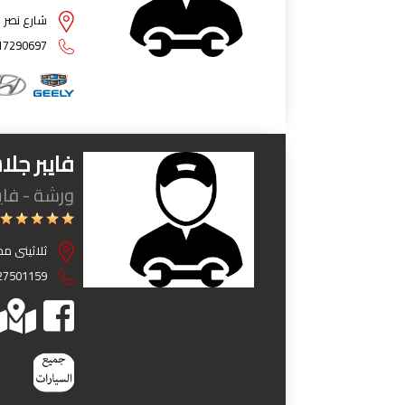
شارع نصر ا
17290697
فايبر جل
ورشة - فايب
ثلاثينى مح
27501159