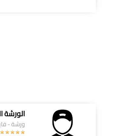
الورشة ال
ورشة - فايب