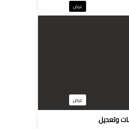
عرض
عرض
امات وتعديل