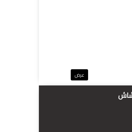
عرض
وشاش