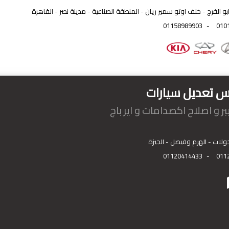
بو الفرج - خلف اوتو سمير ريان - المنطقة الصناعية - مدينة نصر - القاهرة
01158989903
-
010
اس تعديل سيارات
ر و اصلاح اكصدامات و اير باج
ولات - الهرم وفيصل - الجيزة
01120414433
-
011