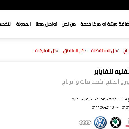
ضافة ورشة او مركز خدمة
من نحن
تواصل معنا
المدونة
التخص
باج
كل المحافظات
كل المناطق
كل الماركات
فنيه للفايابر
ر و اصلاح اكصدامات و اير باج
 النهضه - مدينة 6 اكتوبر - الجيزة
01110642113
-
010