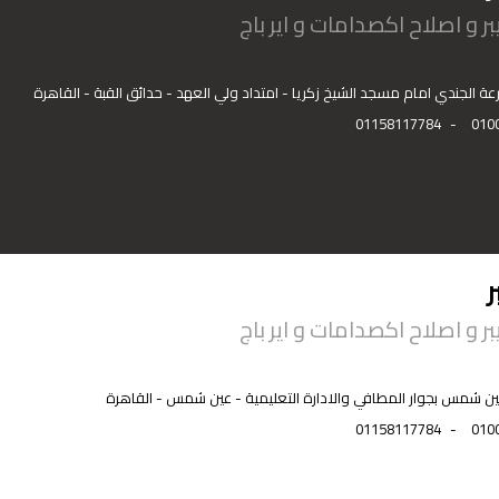
ر و اصلاح اكصدامات و اير باج
01158117784
-
010
ر
ر و اصلاح اكصدامات و اير باج
 شمس بجوار المطافي والادارة التعليمية - عين شمس - القاهرة
01158117784
-
010