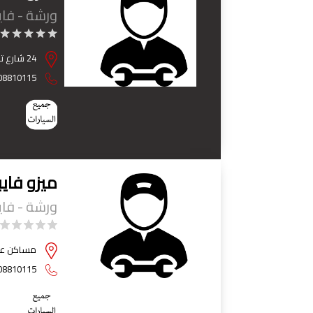
ورشة - فايب
24 شارع ترعة الجندي امام مسجد الشيخ زكريا - امتداد ولي العهد - حدائق القبة - القاهرة
08810115
ميزو فايب
ورشة - فايب
مساكن عين
08810115