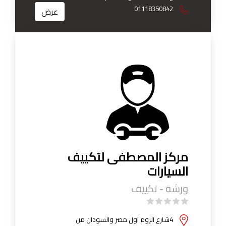
01118350842
عرض
مركز المصطفى لتكييف
السيارات
ورشة - تكييف
4شارع الروم اول مصر والسودان من