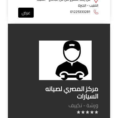
المنيب - الجيزة
01225333281
عرض
مركز المصري لصيانه
السيارات
ورشة - تكييف