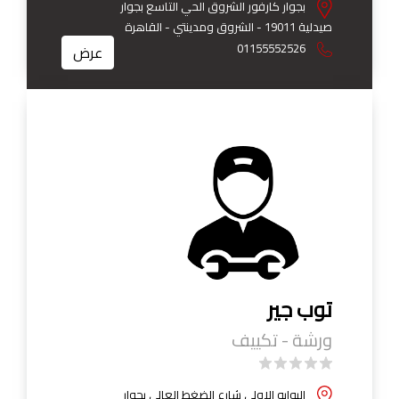
بجوار كارفور الشروق الحي التاسع بجوار
صيدلية 19011 - الشروق ومدينتي - القاهرة
01155552526
عرض
توب جير
ورشة - تكييف
البوابه الاولي شارع الضغط العالي بجوار