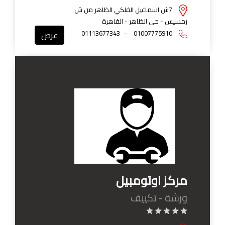
7ش اسماعيل الفلكي الظاهر من ش
رمسيس - حى الظاهر - القاهرة
01113677343
-
01007775910
عرض
مركز اوتومبيل
ورشة - تكييف