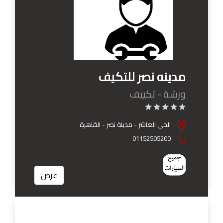
مدينه نصر للتكيف
ورشة - تكييف
الحي العاشر - مدينة نصر - القاهرة
01152505200
عرض