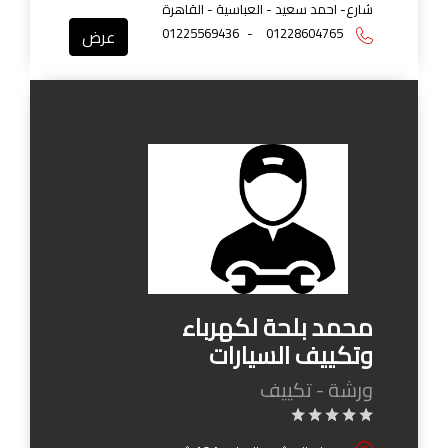
شارع- احمد سعيد - العباسية - القاهرة
01225569436
-
01228604765
عرض
محمد بلحة لكهرباء
وتكييف السيارات
ورشة - تكييف