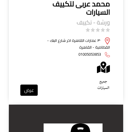
محمد عربى لتكييف
السيارات
ورشة - تكييف
٣٠ عمارات القاهرة اخر شارع البنك -
القطامية - القاهرة
01005053853
عرض