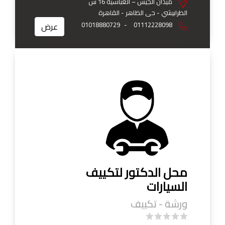
ميدان الجيش – العباسية 16 ش
الطرابيشي - حى الظاهر - القاهرة
01018880729
-
01112228098
عرض
محل الدكتور لتكييف
السيارات
ورشة - تكييف