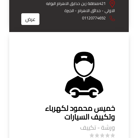
421منطقة زين حدايق الاهرام البوابه
الاولي - حدائق الاهرام - الجيزة
01120774692
عرض
خميس محمود لكهرباء
وتكييف السيارات
ورشة - تكييف