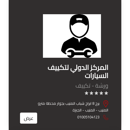
المركز الدولي لتكييف
السيارات
ورشة - تكييف
برج 8 ابراج شباب المنيب بجوار محطة مترو
المنيب - المنيب - الجيزة
01005104123
عرض