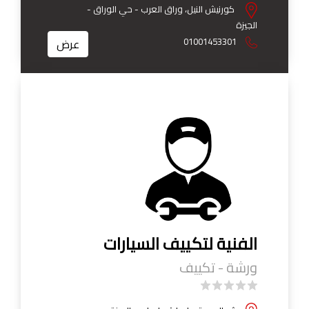
كورنيش النيل، وراق العرب - حي الوراق -
الجيزة
01001453301
عرض
الفنية لتكييف السيارات
ورشة - تكييف