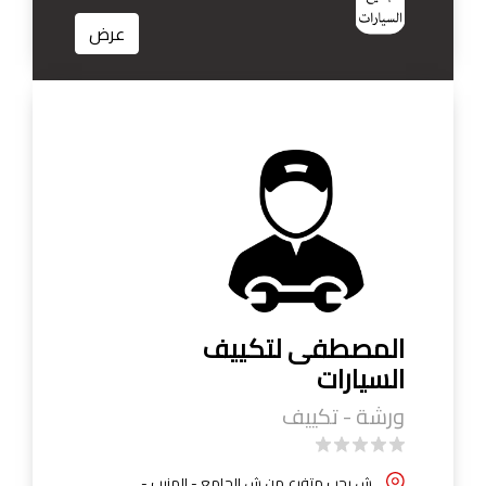
عرض
المصطفى لتكييف
السيارات
ورشة - تكييف
ش رجب متفرع من ش الجامع - المنيب -