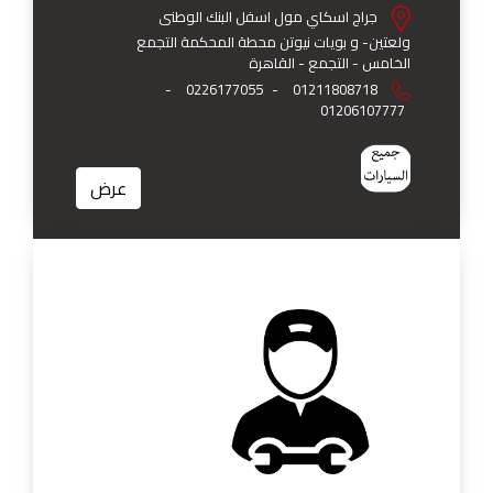
جراج اسكاي مول اسفل البنك الوطنى
ولعتين- و بويات نيوتن محطة المحكمة التجمع
الخامس - التجمع - القاهرة
-
0226177055
-
01211808718
01206107777
عرض