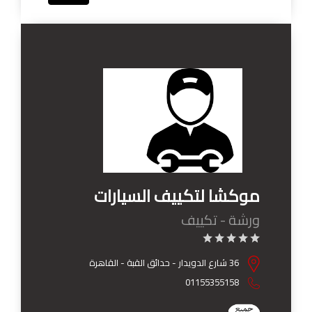
موكشا لتكييف السيارات
ورشة - تكييف
36 شارع الدويدار - حدائق القبة - القاهرة
01155355158