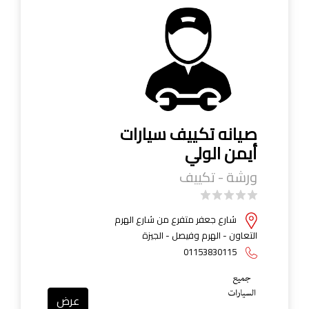
صيانه تكييف سيارات
أيمن الولي
ورشة - تكييف
شارع جعفر متفرع من شارع الهرم
التعاون - الهرم وفيصل - الجيزة
01153830115
عرض