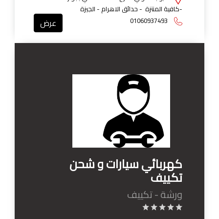
-كافية المنتزة - حدائق الاهرام - الجيزة
01060937493
عرض
كهربائي سيارات و شحن
تكييف
ورشة - تكييف