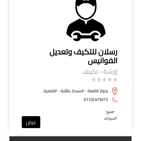
رسلان للتكيف وتعديل
الفوانيس
ورشة - تكييف
بجوار القلعة - السيدة عائشة - القاهرة
01102479315
عرض