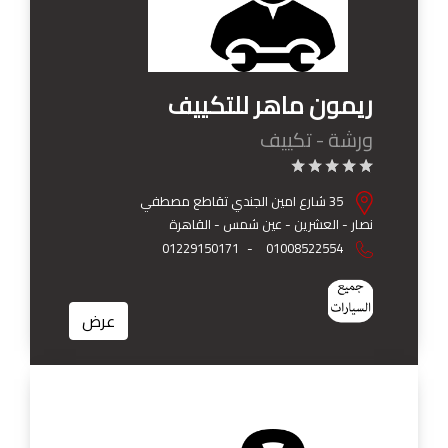
ريمون ماهر للتكييف
ورشة - تكييف
35 شارع امين الجندي تقاطع مصطفي
نصار - العشرين - عين شمس - القاهرة
01229150171
-
01008522554
عرض