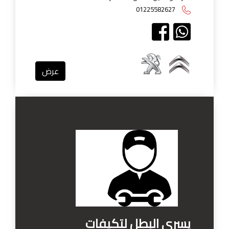
01225582627
عرض
يسرى البطل لتكيفات