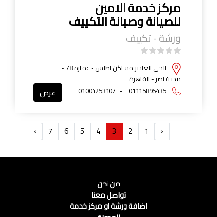
مركز خدمة الامين
للصيانة وصيانة التكييف
ورشة - تكييف
الحي العاشر مساكن اطلس - عمارة 78 -
مدينة نصر - القاهرة
01004253107
-
01115895435
عرض
›
7
6
5
4
3
2
1
‹
من نحن
تواصل معنا
اضافة ورشة او مركز خدمة