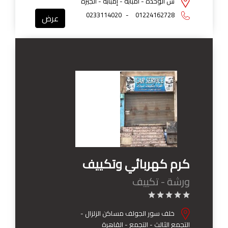
ش الوحدة - امبابة - إمبابه - الجيزة
0233114020
-
01224162728
عرض
كرم كهربائي وتكييف
ورشة - تكييف
خلف سور الجولف مساكن الزلزال -
التجمع الثالث - التجمع - القاهرة