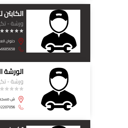
الكابتن ل
ورشة - تك
حلوان العز
46685658
الورشة ال
ورشة - تك
ش مسجد اهل
12207056