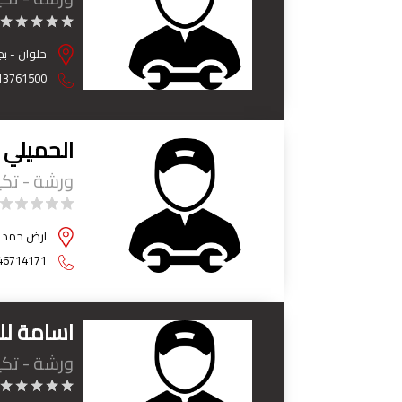
حلوان - بج
13761500
الحميلي 
ورشة - تك
ارض حمد - 
46714171
اسامة لل
ورشة - تك