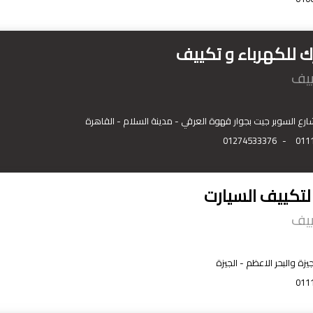
رك للكهرباء و تكييف
ييف
ارع السوبر جيت بجوار قهوة العرقي - مدينة السلام - القاهرة
01274533376
-
011
لتكييف السيارت
ييف
جيزة والبحر الاعظم - الجيزة
011