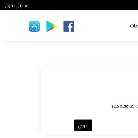
تسجيل دخول
صات
ت الفاروقية جسر
عرض