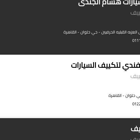
ارات هشام الجندى
ييف
العزبه القبليه الحرفيين - حي حلوان - القاهرة
011
لفندي لتكييف السيارات
ييف
ي حلوان - القاهرة
012
يف
ييف