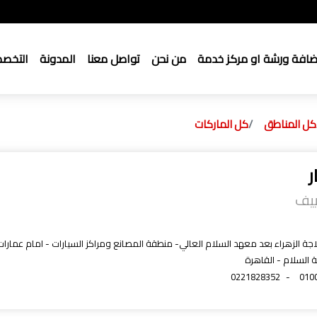
ضافة ورشة او مركز خدمة
من نحن
تواصل معنا
المدونة
التخص
كل المناطق
كل الماركات
ر
ييف
ثلاجة الزهراء بعد معهد السلام العالي- منطقة المصانع ومراكز السيارات - امام عمارا
 السلام - القاهرة
0221828352
-
010