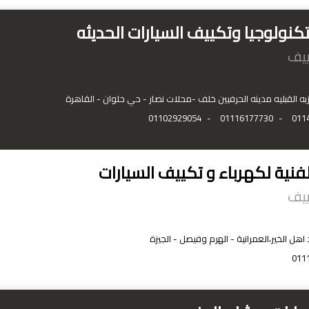
تكنولوجيا وتكييف السيارات الحديثه
ييف
به القبليه مدينه الحرفيين خلف -محلات نصار - حي حلوان - القاهرة
01102929054
-
01116177730
-
011
فنية لكهرباء و تكييف السيارات
ييف
 الخير،العمرانية - الهرم وفيصل - الجيزة
011