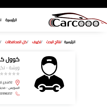
الرئيسية
ا
الرئيسية
نتائج البحث
تكييف
كل المحافظات
كوول كا
ورشة - تك
52شارع 
السويس - مدينة
03996357