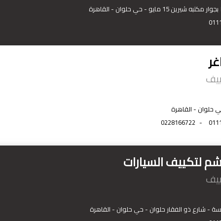
011
غر
ييف
ي حلوان - القاهرة
0228166722
-
011
شم لتكييف السيارات
ييف
يسة - شارع ذو الفقار حلوان - حي حلوان - القاهرة