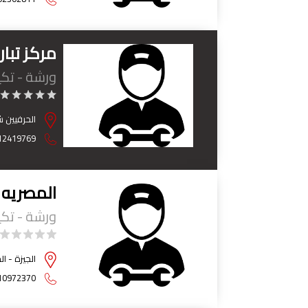
مركز تبا
ورشة - تك
الحرفيين ش
12419769
المصريه 
ورشة - تك
الجيزة - ال
10972370