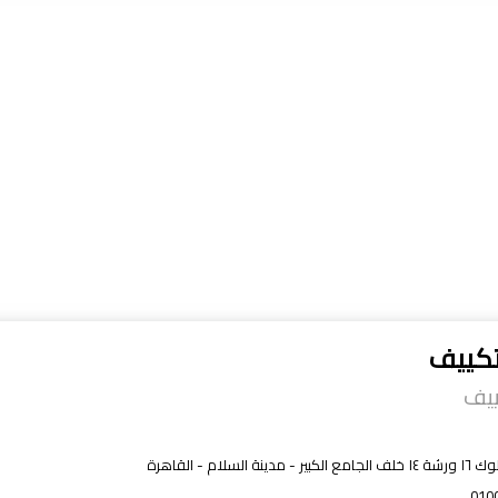
تكييف
ييف
دينة السلام - القاهرة
010