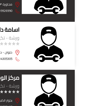
مجاورة ٣ بجوار مكتبه شيرين 15 مايو - حي حلوان - القاهرة
19926990
اسامة دا
ورشة - تك
حلوان - ح
14305305
مركز الو
ورشة - تك
بجوار الكن