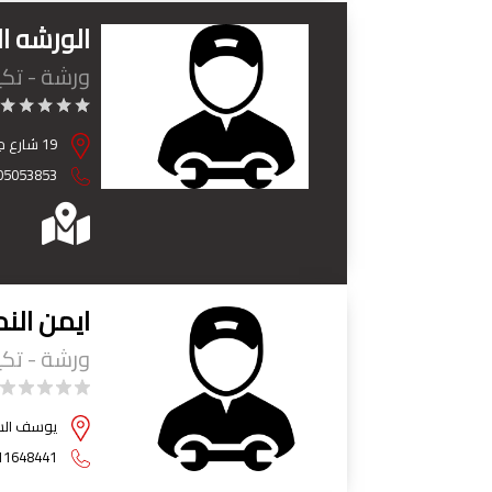
الورشه ا
ورشة - تك
19 شارع جلال متفرع من شارع بور سعيد ( الخليج المصرى سابقا ) - حي السيدة زينب - القاهرة
05053853
ايمن الن
ورشة - تك
يوسف السب
11648441