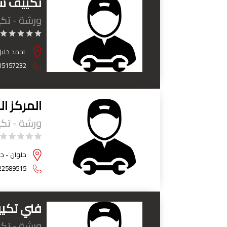
تكييف سي
ورشة - تك
احمد خليل 
15157232
المركز ا
ورشة - تك
حلوان - ح
22589515
فني تكي
ورشة - تك