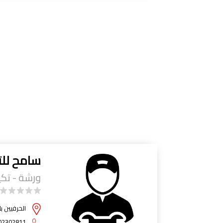
سامح لل
ورشة - تك
الحرفيين بلوك ١٦ ورشة ١٤ خلف الجامع الكبير - م
02302811