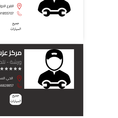
الفرع الاو
91855707
مركز عز
ورشة - تل
الحي السابع 35 /ش البخاري - مدينة ن
66828857