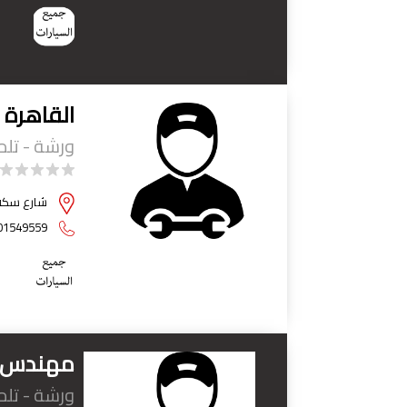
القاهرة 
ورشة - تل
شارع سكة ا
01549559
مهندس ا
ورشة - تل