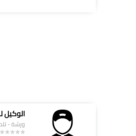
الوكيل ل
ورشة - تل