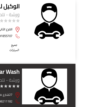
الوكيل ل
ورشة - تل
الفرع الثا
91855707
ar Wash"
ورشة - تل
27شارع محمودخيرى - موازى لشارع البطراوى بجوار جنينه مول - مدينة نصر - القاهرة
98211182