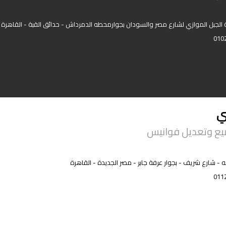
010
ي
ميع وتعديل فوانيس
يه - شارع شريف - بجوار عرفة جابر - مصر الجديدة - القاهرة
011