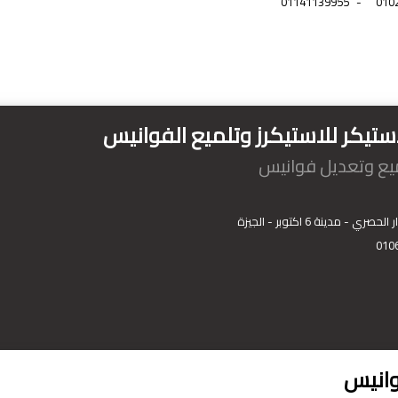
01141139955
-
010
ستيكر للاستيكرز وتلميع الفوانيس
ميع وتعديل فوانيس
صري - مدينة 6 اكتوبر - الجيزة
010
وانيس