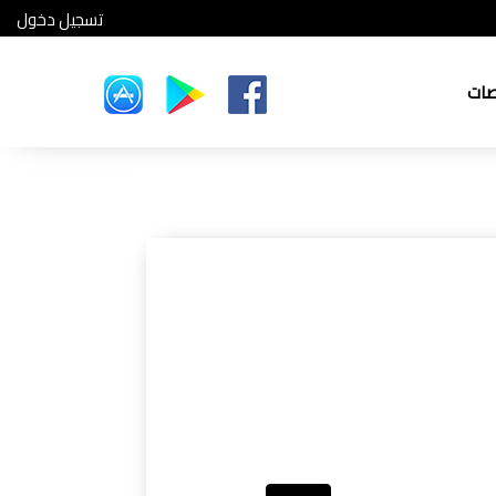
تسجيل دخول
صات