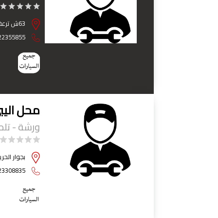
63ش ترعة الجبل الموازي لشارع مصر والسودان بجوارمحطه الدمرداش - حدائق القبة - القاهرة
22355855
محل اليب
ورشة - تل
بجوار الحر
23308835