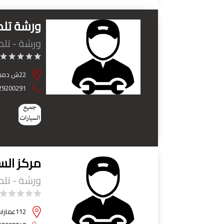
ورشة تلم
ورشة - تل
22ش دمشق محل محمد علي - مصر الجديدة - القاهرة
29200291
مركز الس
ورشة - تل
112عمارات صقر قريش المعادي الجديدة امام مسجد الرحمن متفرع من شارع 306 - حي المعادي - القاهرة