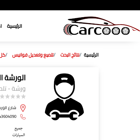
الرئيسية
ا
الرئيسية
نتائج البحث
تلميع وتعديل فوانيس
كل 
الورشة ا
ورشة - تل
شارع الور
43604090