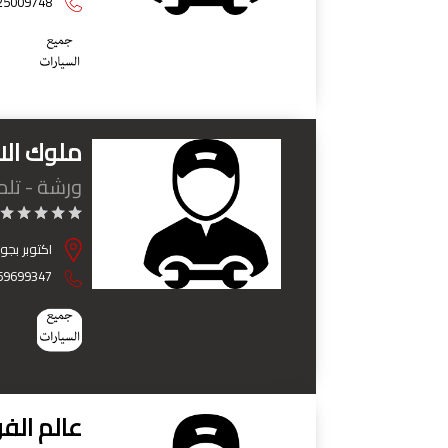
25009748
ملوك الا
ورشة - تل
اكتوبر بجوار الح
69699347
عالم الف