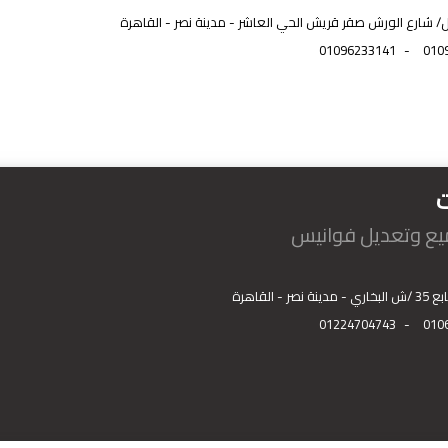
ل/ شارع الورش صقر قريش الحي العاشر - مدينة نصر - القاهرة
01096233141
-
010
ت
ميع وتعديل فوانيس
صر - القاهرة
01224704743
-
010