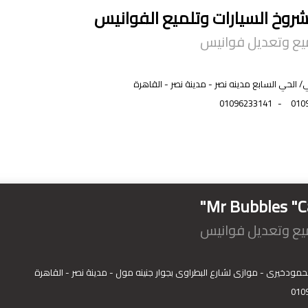
شروخ السيارات وتلميع الفوانيس
ميع وتعديل فوانيس
ني/ الحي السابع مدينه نصر - مدينة نصر - القاهرة
01096233141
-
010
Mr Bubbles "C
ميع وتعديل فوانيس
010