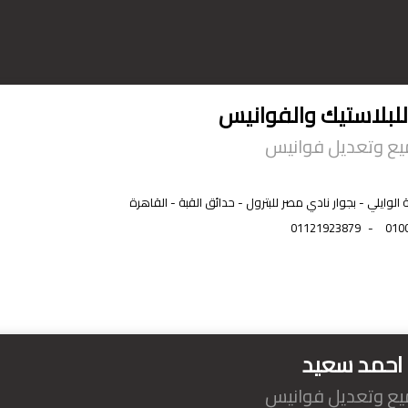
للبلاستيك والفوانيس
ميع وتعديل فوانيس
لوايلي - بجوار نادي مصر للبترول - حدائق القبة - القاهرة
01121923879
-
010
حمد سعيد
ميع وتعديل فوانيس