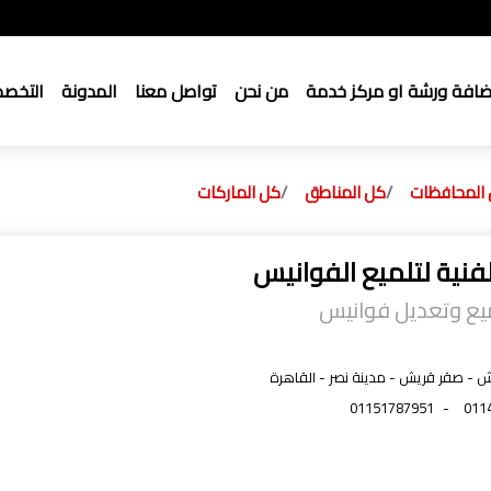
ضافة ورشة او مركز خدمة
من نحن
تواصل معنا
المدونة
التخص
المحافظات
كل المناطق
كل الماركات
لفنية لتلميع الفوانيس
ميع وتعديل فوانيس
ش - صقر قريش - مدينة نصر - القاهرة
01151787951
-
011