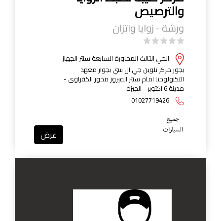
والترصيص
ورشة - زوايا واتزان
الحي الثالث المجاورة السابعة سنتر الجهاز
بجور مركز تلوين جي ال سي بجوار معهد
التكنولوجيا امام سنتر الفيروز محور الكفراوى -
مدينة 6 اكتوبر - الجيزة
01027719426
عرض