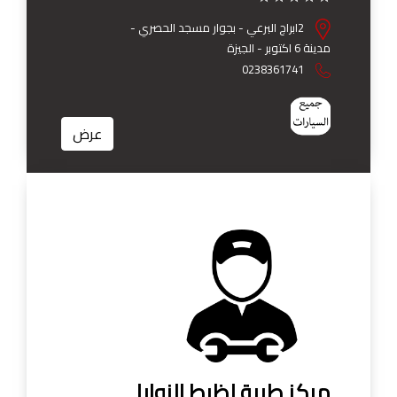
2ابراج البرعي - بجوار مسجد الحصري -
مدينة 6 اكتوبر - الجيزة
0238361741
عرض
مركز طيبة لظبط الزوايا