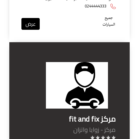
0244444333
عرض
مركز fit and fix
مركز - زوايا واتزان