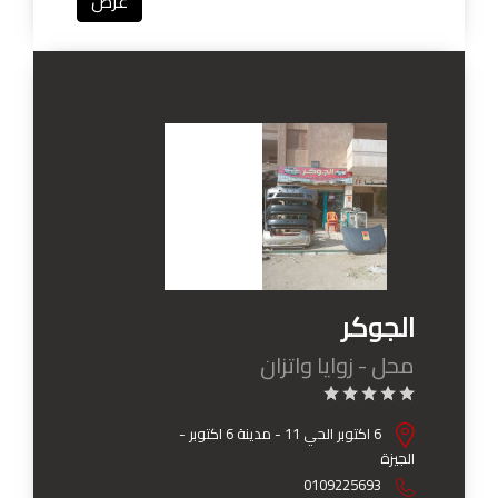
عرض
الجوكر
محل - زوايا واتزان
6 اكتوبر الحي 11 - مدينة 6 اكتوبر -
الجيزة
0109225693