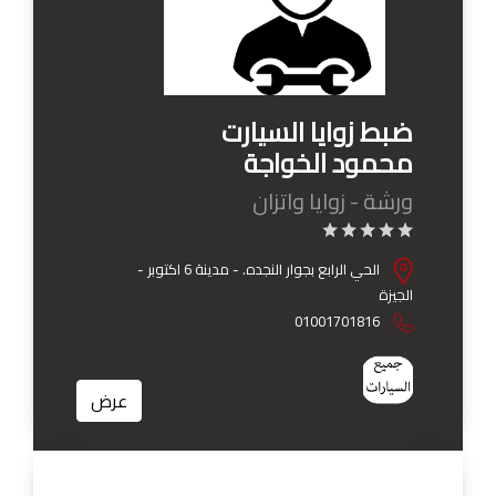
ضبط زوايا السيارت
محمود الخواجة
ورشة - زوايا واتزان
الحي الرابع بجوار النجده‎. - مدينة 6 اكتوبر -
الجيزة
01001701816
عرض