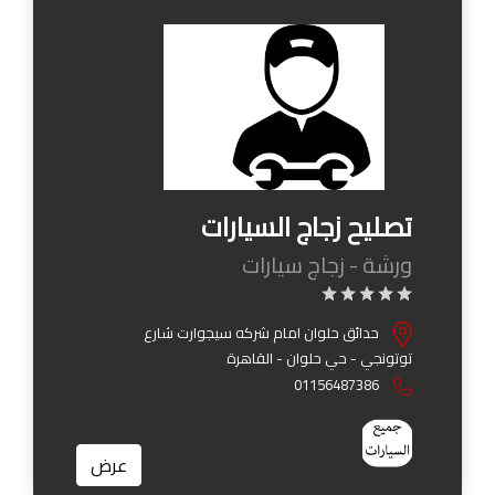
تصليح زجاج السيارات
ورشة - زجاج سيارات
حدائق حلوان امام شركه سيجوارت شارع
توتونجي - حي حلوان - القاهرة
01156487386
عرض