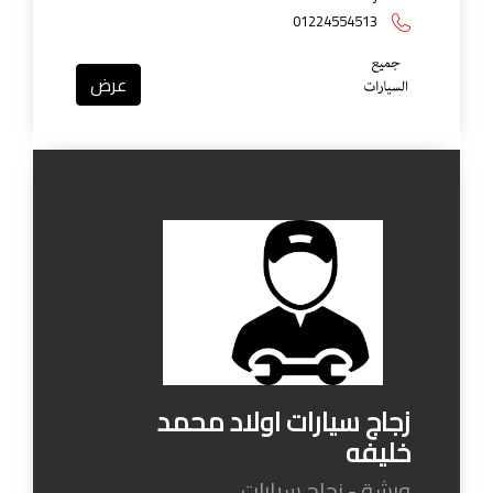
01224554513
عرض
زجاج سيارات اولاد محمد
خليفه
ورشة - زجاج سيارات