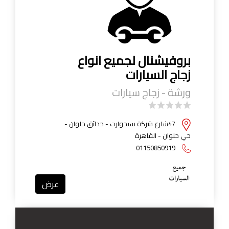
بروفيشنال لجميع انواع
زجاج السيارات
ورشة - زجاج سيارات
47شارع شركة سيجوارت - حدائق حلوان -
حي حلوان - القاهرة
01150850919
عرض