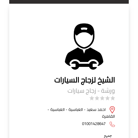
الشيخ لزجاج السيارات
ورشة - زجاج سيارات
احمد سعيد - العباسية - العباسية -
القاهرة
01001428647