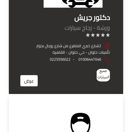
دكتور جريش
ورشة - زجاج سيارات
2شارع خيري المتفرع من شارع رويال بجوار
تأمينات حلوان - حي حلوان - القاهرة
0225556022
-
01006447046
عرض