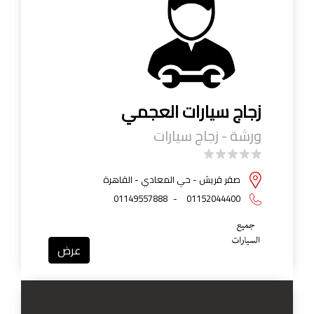
زجاج سيارات العجمي
ورشة - زجاج سيارات
صقر قريش - حي المعادي - القاهرة
01149557888
-
01152044400
عرض