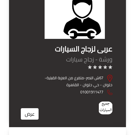
عربى لزجاج السيارات
ورشة - زجاج سيارات
67ش النصر-متفرع من العزبة القبلية-
حلوان - حي حلوان - القاهرة
01001911477
عرض