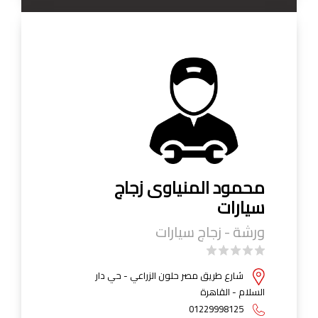
محمود المنياوى زجاج
سيارات
ورشة - زجاج سيارات
شارع طريق مصر حلون الزراعي - حي دار
السلام - القاهرة
01229998125