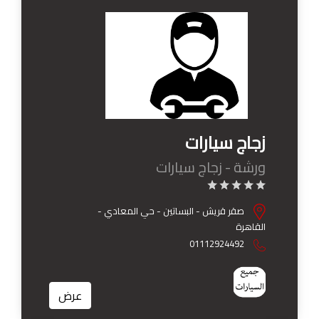
زجاج سيارات
ورشة - زجاج سيارات
صقر قريش - البساتين - حي المعادي -
القاهرة
01112924492
عرض