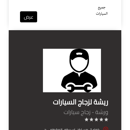
عرض
ريشة لزجاج السيارات
ورشة - زجاج سيارات
بلوك1-مساكن اسيبكو-المقطم - حي