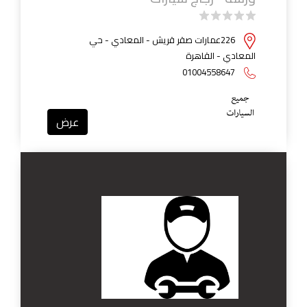
226عمارات صقر قريش - المعادي - حي
المعادي - القاهرة
01004558647
عرض