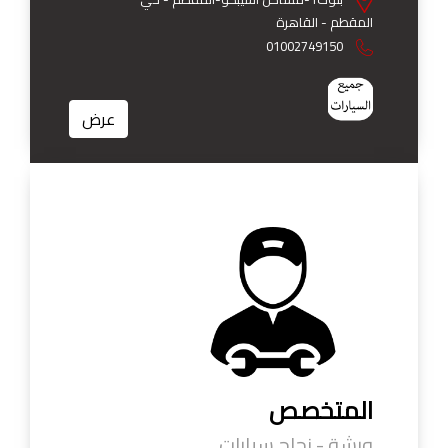
المقطم - القاهرة
01002749150
عرض
المتخصص
ورشة - زجاج سيارات