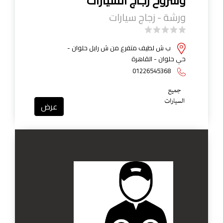
وشروخ زجاج السيارات
ورشة - زجاج سيارات
ب ش لطيف متفرع من ش رايل حلوان -
حي حلوان - القاهرة
01226545368
عرض