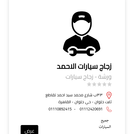
زجاج سيارات الاحمد
ورشة - زجاج سيارات
٣٣ب شارع محمد سيد احمد تقاطع
ثابت حلوان - حي حلوان - القاهرة
01110892415
-
01112420691
عرض