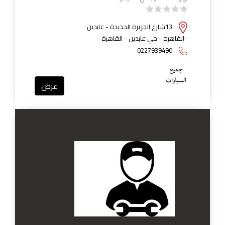
13شارع الجزيرة الجديدة - عابدين
-القاهرة - حي عابدين - القاهرة
0227939490
عرض