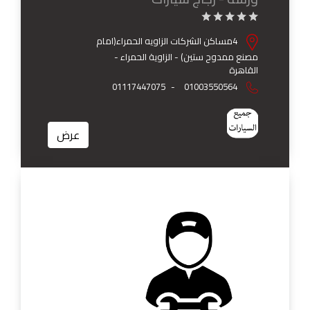
4مساكن الشركات الزاويه الحمراء(امام
مصنع ممدوح ستين) - الزاوية الحمراء -
القاهرة
01117447075
-
01003550564
عرض