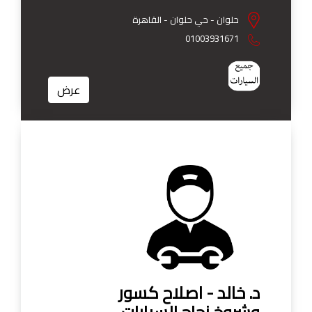
حلوان - حي حلوان - القاهرة
01003931671
عرض
د. خالد - اصلاح كسور