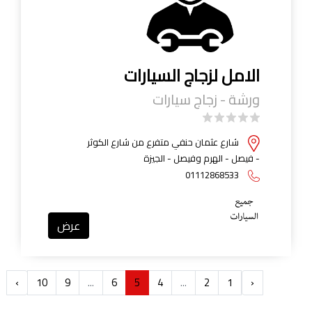
الامل لزجاج السيارات
ورشة - زجاج سيارات
شارع عثمان حنفي متفرع من شارع الكوثر
- فيصل - الهرم وفيصل - الجيزة
01112868533
عرض
›
10
9
...
6
5
4
...
2
1
‹