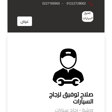
0227169363
-
01222728002
عرض
صلاح توفيق لزجاج
السيارات
ورشة - زجاج سيارات