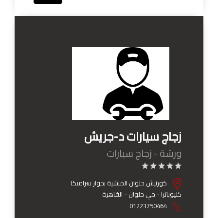
زجاج سيارات د-جريش
ورشة - زجاج سيارات
كورنيش حلوان المنشية بجوار سراميكا
كليوباترا - حي حلوان - القاهرة
01223750464