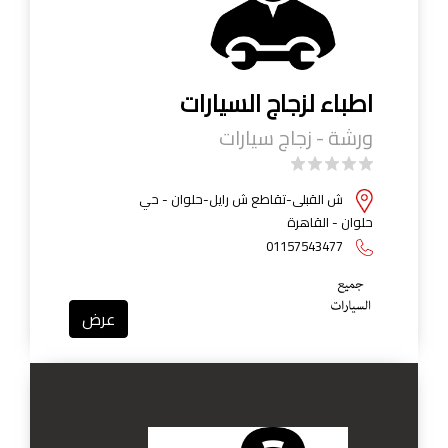
اطباء لزجاج السيارات
ورشة - زجاج سيارات
ش القبلى-تقاطع ش رايل-حلوان - حي
حلوان - القاهرة
01157543477
عرض