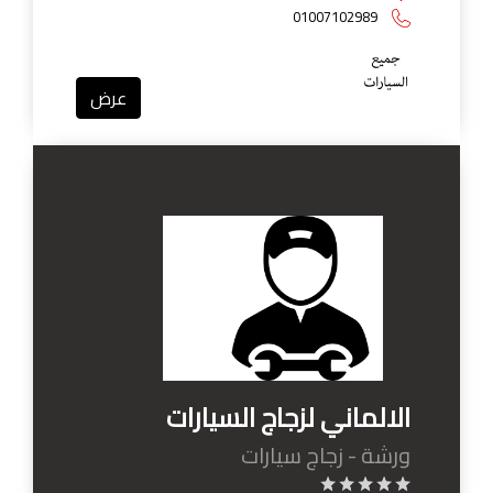
01007102989
عرض
الالماني لزجاج السيارات
ورشة - زجاج سيارات