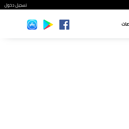
تسجيل دخول
صات