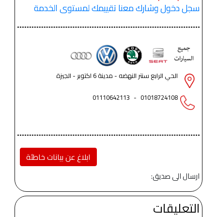
سجل دخول وشارك معنا تقييمك لمستوى الخدمة
الحي الرابع سنتر النهضه - مدينة 6 اكتوبر - الجيزة
01110642113
-
01018724108
ابلاغ عن بيانات خاطئة
ارسال الى صديق:
التعليقات