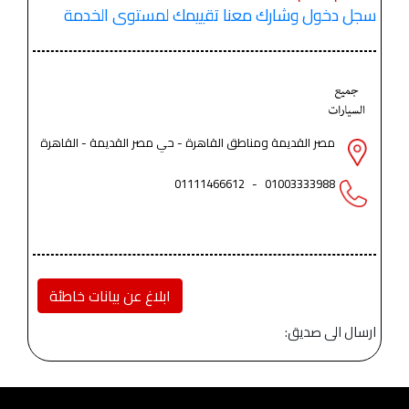
سجل دخول وشارك معنا تقييمك لمستوى الخدمة
مصر القديمة ومناطق القاهرة - حي مصر القديمة - القاهرة
01111466612
-
01003333988
ابلاغ عن بيانات خاطئة
ارسال الى صديق: