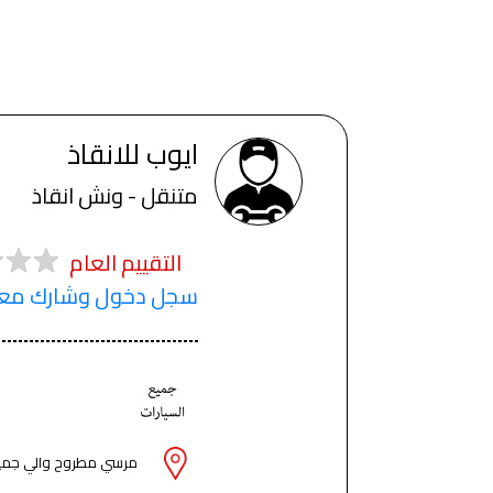
ايوب للانقاذ
متنقل - ونش انقاذ
التقييم العام
سجل دخول وشارك معنا
مرسي مطروح والي جميع