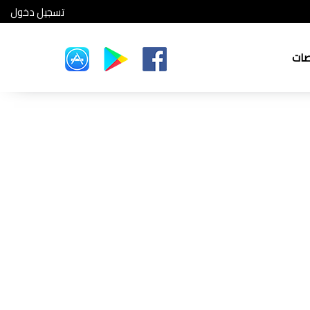
تسجيل دخول
صات