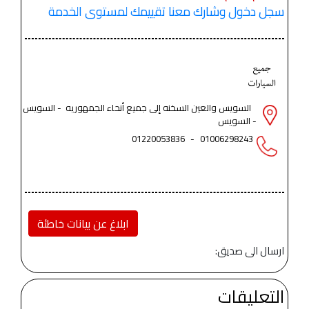
سجل دخول وشارك معنا تقييمك لمستوى الخدمة
السويس والعين السخنه إلى جميع أنحاء الجمهوريه - السويس
- السويس
01220053836
-
01006298243
ابلاغ عن بيانات خاطئة
ارسال الى صديق:
التعليقات