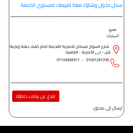
سجل دخول وشارك معنا تقييمك لمستوى الخدمة
شارع السواح مساكن الاميرية القديمة امام كشك دبشة وبنزينة
شل - حى الأميرية - القاهرة
01149383911
-
01001281356
ابلاغ عن بيانات خاطئة
ارسال الى صديق: