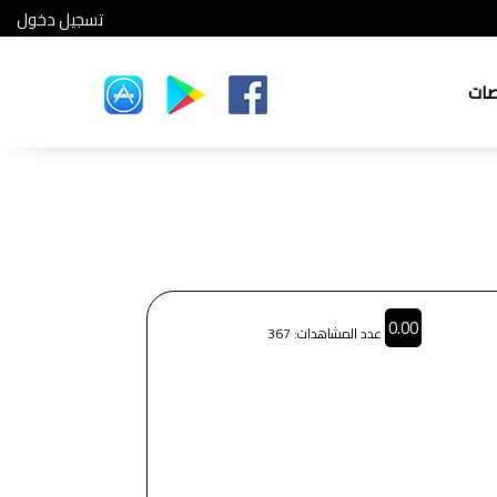
تسجيل دخول
صات
0.00
عدد المشاهدات: 367