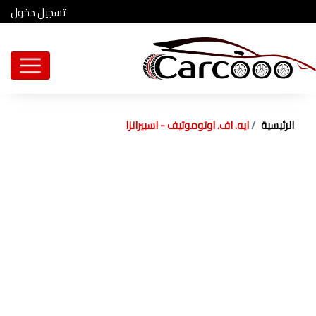
تسجيل دخول
الرئيسية
ايه. اف. اوتوموتيف - اسبيرانزا