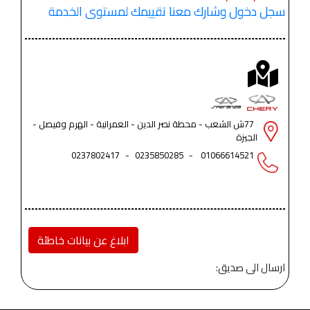
سجل دخول وشارك معنا تقييمك لمستوى الخدمة
77ش الشعب - محطة نصر الدين - العمرانية - الهرم وفيصل -
الجيزة
0237802417
-
0235850285
-
01066614521
ابلاغ عن بيانات خاطئة
ارسال الى صديق: