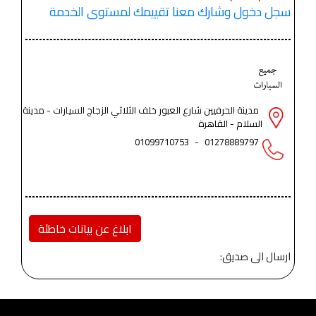
سجل دخول وشارك معنا تقييمك لمستوى الخدمة
مدينة الحرفيين شارع العبور خلف الثلاثي الزجاج السيارات - مدينة
السلام - القاهرة
01099710753
-
01278889797
ابلاغ عن بيانات خاطئة
ارسال الى صديق: