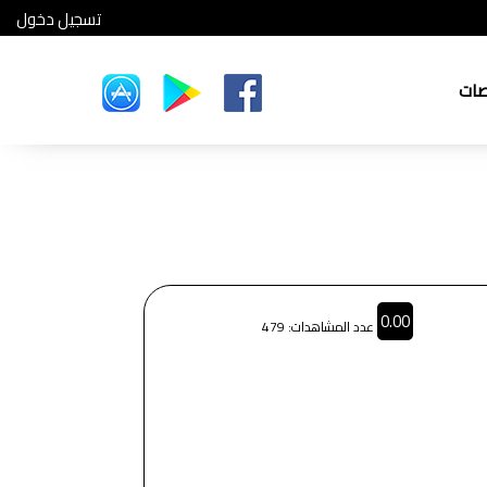
تسجيل دخول
صات
0.00
عدد المشاهدات: 479