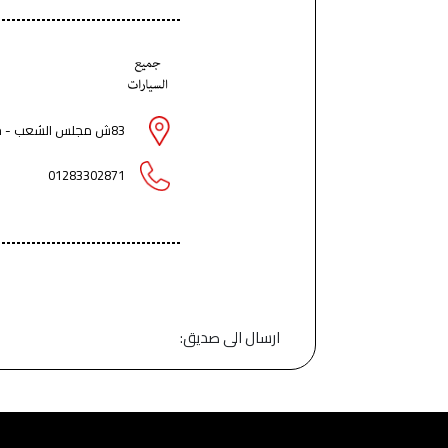
83ش مجلس الشعب - حي السيدة زينب - القاهرة
01283302871
ارسال الى صديق: