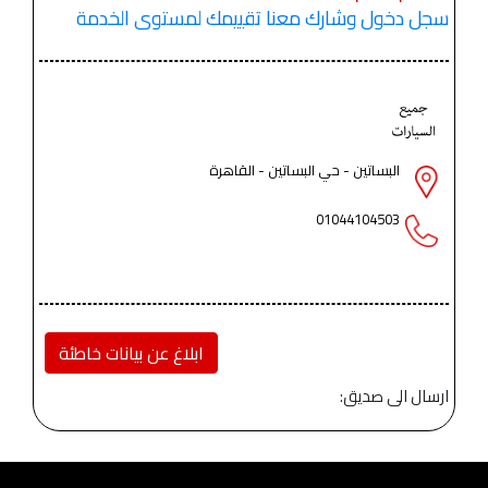
سجل دخول وشارك معنا تقييمك لمستوى الخدمة
البساتين - حي البساتين - القاهرة
01044104503
ابلاغ عن بيانات خاطئة
ارسال الى صديق: