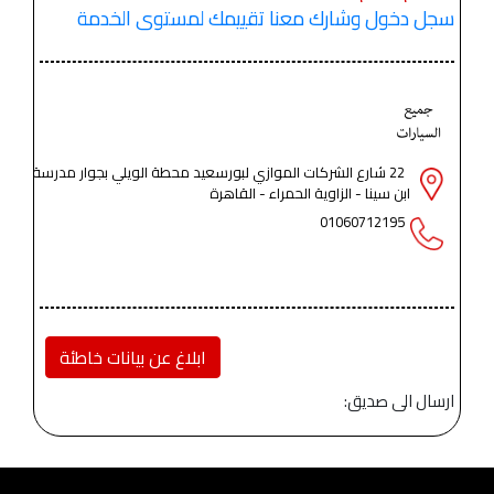
سجل دخول وشارك معنا تقييمك لمستوى الخدمة
22 شارع الشركات الموازي لبورسعيد محطة الويلي بجوار مدرسة
ابن سينا - الزاوية الحمراء - القاهرة
01060712195
ابلاغ عن بيانات خاطئة
ارسال الى صديق: