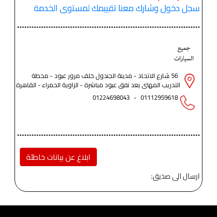
سجل دخول وشارك معنا تقييمك لمستوى الخدمة
56 شارع الاتحاد - مدينة الجندول خلف مرور عبود - محطة
التدريب المهنى بعد نفق عبود مباشرة - الزاوية الحمراء - القاهرة
01224698043
-
01112959618
ابلاغ عن بيانات خاطئة
ارسال الى صديق: