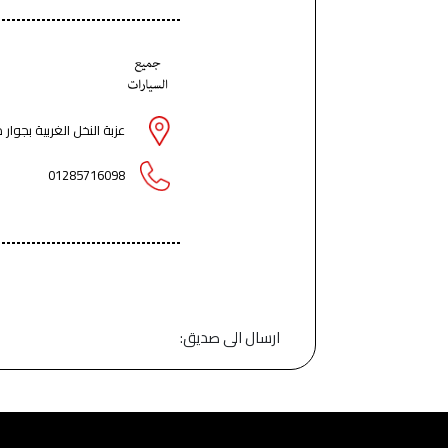
عزبة النخل الغربية بجو
01285716098
ارسال الى صديق: