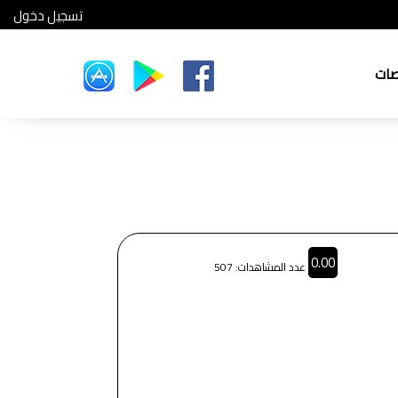
تسجيل دخول
صات
0.00
عدد المشاهدات: 507