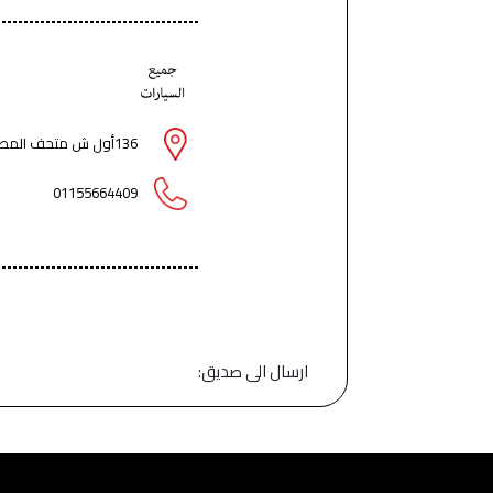
136أول ش متحف المطرية - مسجد خالد بن الوليد - المطرية - القاهرة
01155664409
ارسال الى صديق: