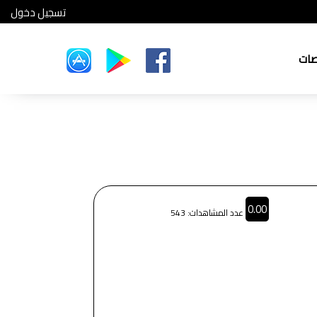
تسجيل دخول
صات
0.00
عدد المشاهدات: 543