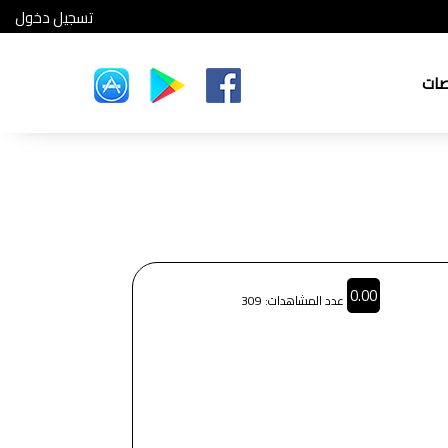
تسجيل دخول
صات
0.00
عدد المشاهدات: 309