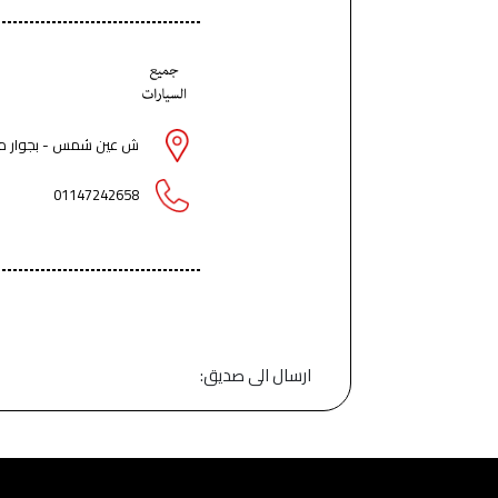
ش عين شمس - بجوار م
01147242658
ارسال الى صديق: