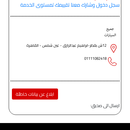
سجل دخول وشارك معنا تقييمك لمستوى الخدمة
12ش بقطر-ابراهيم عبدالرازق - عين شمس - القاهرة
01111082418
ابلاغ عن بيانات خاطئة
ارسال الى صديق: