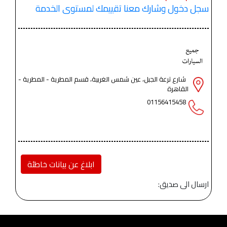
سجل دخول وشارك معنا تقييمك لمستوى الخدمة
شارع ترعة الجبل، عين شمس الغربية، قسم المطرية - المطرية -
القاهرة
01156415458
ابلاغ عن بيانات خاطئة
ارسال الى صديق: