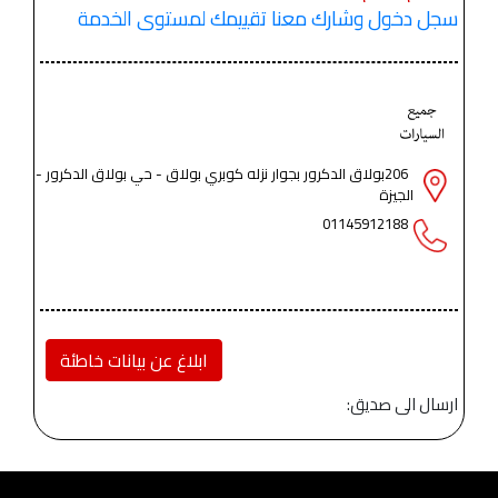
سجل دخول وشارك معنا تقييمك لمستوى الخدمة
206بولاق الدكرور بجوار نزله كوبري بولاق - حي بولاق الدكرور -
الجيزة
01145912188
ابلاغ عن بيانات خاطئة
ارسال الى صديق: