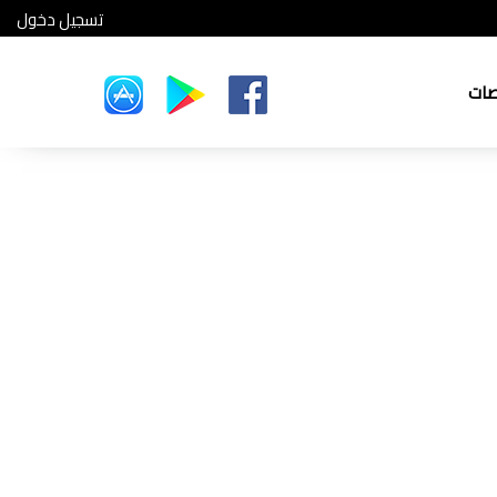
تسجيل دخول
صات