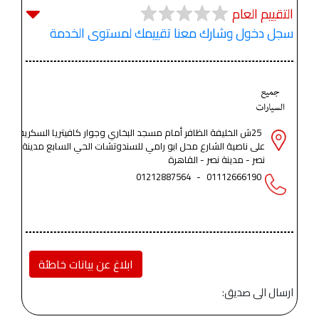
التقييم العام
سجل دخول وشارك معنا تقييمك لمستوى الخدمة
25ش الخليفة الظافر أمام مسجد البخاري وجوار كافيتريا السكرية
على ناصية الشارع محل ابو رامي للسندوتشات الحي السابع مدينة
نصر - مدينة نصر - القاهرة
01212887564
-
01112666190
ابلاغ عن بيانات خاطئة
ارسال الى صديق: