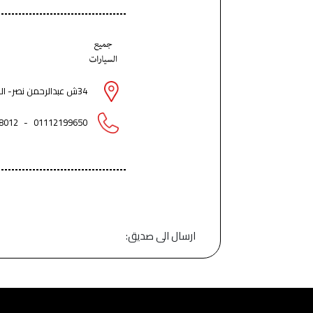
34ش عبدالرحمن نصر- الزيتون - الزيتون - القاهرة
8012
-
01112199650
ارسال الى صديق: