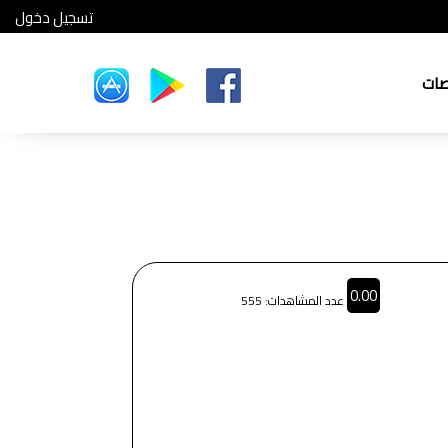
تسجيل دخول
صات
0.00
عدد المشاهدات: 555