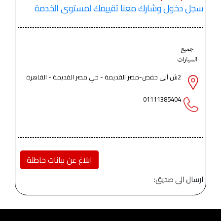
سجل دخول وشارك معنا تقييمك لمستوى الخدمة
2ش آبى حفص-مصر القديمة - حي مصر القديمة - القاهرة
01111385404
ابلاغ عن بيانات خاطئة
ارسال الى صديق: