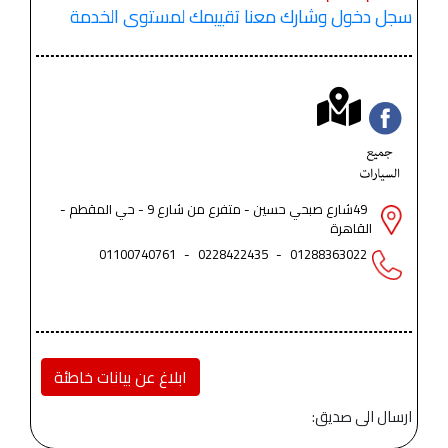
سجل دخول وشارك معنا تقييمك لمستوى الخدمة
49شارع صبحي حسين - متفرع من شارع 9 - حي المقطم -
القاهرة
01100740761
-
0228422435
-
01288363022
ابلاغ عن بيانات خاطئة
ارسال الى صديق: