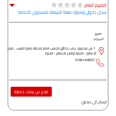
التقييم العام
سجل دخول وشارك معنا تقييمك لمستوى الخدمة
1 ش محمود دياب حدائق الدهب امام محطه مترو المنيب _البحر
الاعظم - الجيزة والبحر الاعظم - الجيزة
01061438027
ابلاغ عن بيانات خاطئة
ارسال الى صديق: