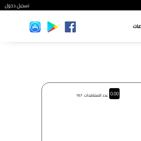
تسجيل دخول
صات
0.00
عدد المشاهدات: 167