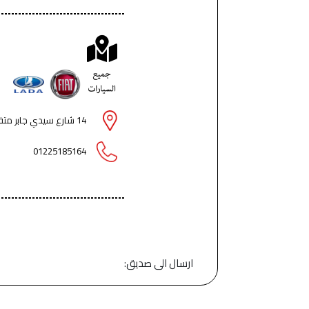
14 شارع سيدي جابر متفرع من شارع دمشق - مصر الجديدة - القاهرة
01225185164
ارسال الى صديق: