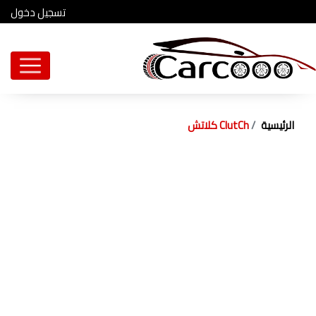
تسجيل دخول
الرئيسية
ClutCh كلاتش