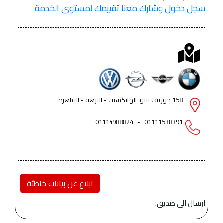
سجل دخول وشارك معنا تقييمك لمستوى الخدمة
158 جوزيف تيتو، الهايكستب - النزهة - القاهرة
01114988824
-
01111538391
ابلاغ عن بيانات خاطئة
ارسال الى صديق: