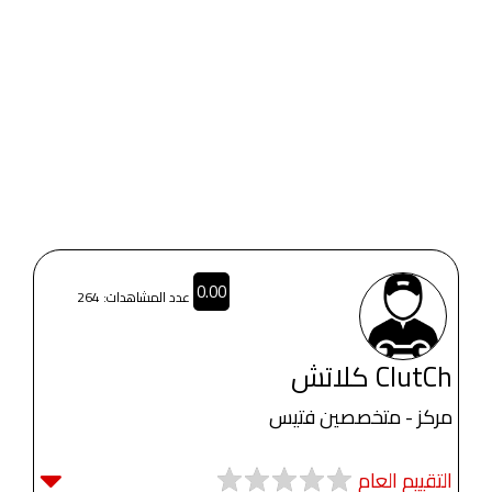
0.00
عدد المشاهدات: 264
ClutCh كلاتش
مركز - متخصصين فتيس
التقييم العام