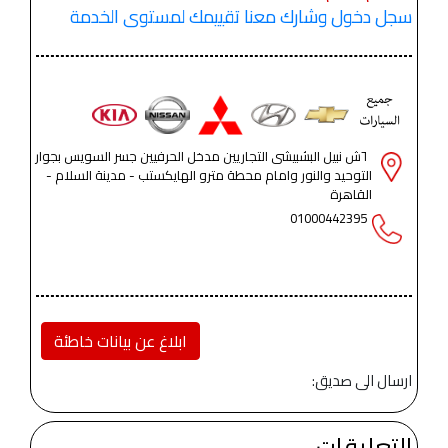
سجل دخول وشارك معنا تقييمك لمستوى الخدمة
٦ش نبيل البشبيشى التجاريين مدخل الحرفيين جسر السويس بجوار
التوحيد والنور وامام محطة مترو الهايكستب - مدينة السلام -
القاهرة
01000442395
ابلاغ عن بيانات خاطئة
ارسال الى صديق:
التعليقات