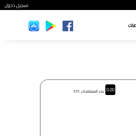
تسجيل دخول
صات
0.00
عدد المشاهدات: 375