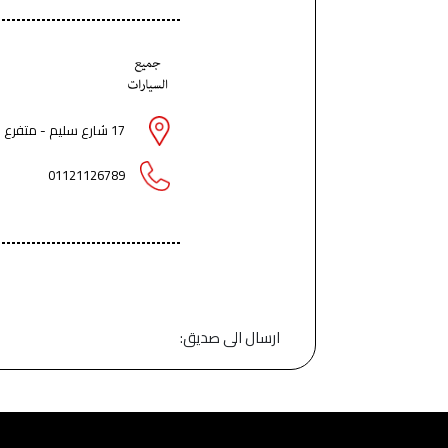
17 شارع سليم - متفرع من اللبيني فيصل ناصية اولاد سو سو امام عماره 16 - الهرم وفيصل - الجيزة
01121126789
ارسال الى صديق: