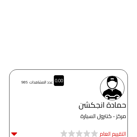
0.00
عدد المشاهدات: 985
حمادة انجكشن
مركز - كنترول السيارة
التقييم العام