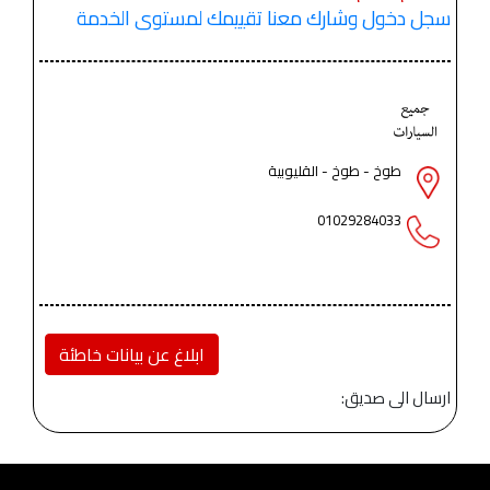
سجل دخول وشارك معنا تقييمك لمستوى الخدمة
طوخ - طوخ - القليوبية
01029284033
ابلاغ عن بيانات خاطئة
ارسال الى صديق: