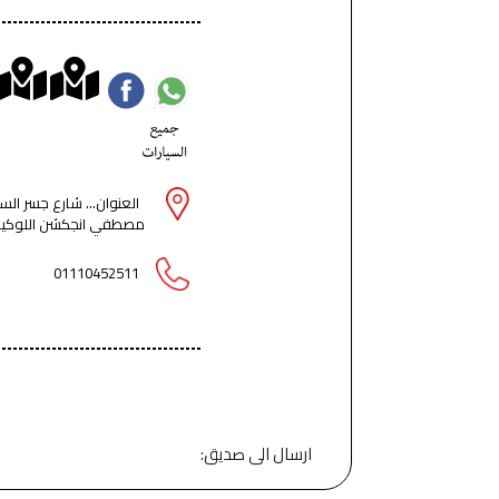
العنوان... شارع جسر ا
مصطفي انجكشن اللوكيشن هيجيبك لحد المركز بظبط ا
01110452511
ارسال الى صديق: