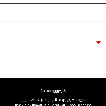
كاركووو Carcooo
مشروع مصرى يهدف الى الربط بين ملاك السيارات
ومقدمين خدمات الصيانة والتطوير للسيارات داخل مصر