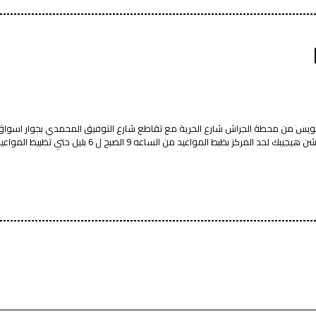
لسويس من محطة الجراش شارع الحرية مع تقاطع شارع التوفيق المحمدي بجوار اسوا
لمواعيد من الساعه 9 الصبح ل 6 بليل حتي تظبيط المواعيد الجديدة للورش 0111 - عين شمس - القاهرة