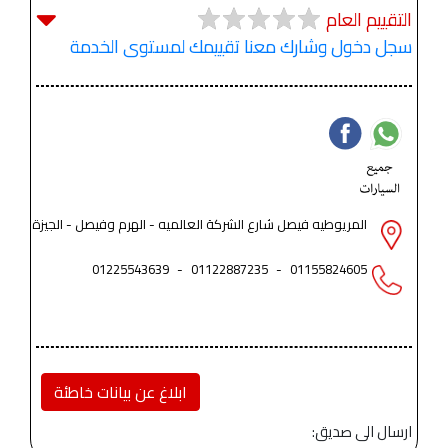
التقييم العام
سجل دخول وشارك معنا تقييمك لمستوى الخدمة
المريوطيه فيصل شارع الشركة العالميه - الهرم وفيصل - الجيزة
01225543639
-
01122887235
-
01155824605
ابلاغ عن بيانات خاطئة
ارسال الى صديق: