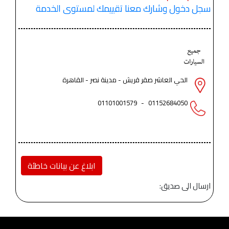
سجل دخول وشارك معنا تقييمك لمستوى الخدمة
الحي العاشر صقر قريش - مدينة نصر - القاهرة
01101001579
-
01152684050
ابلاغ عن بيانات خاطئة
ارسال الى صديق: