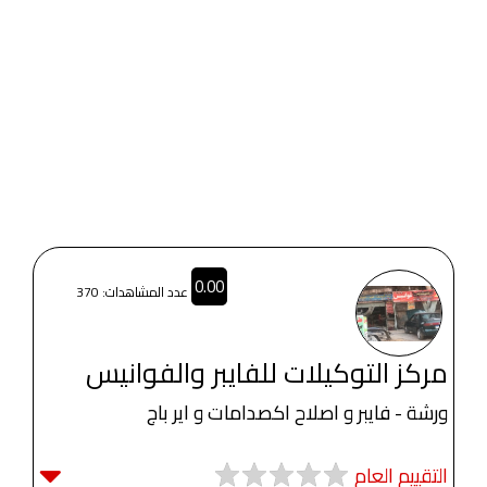
0.00
عدد المشاهدات: 370
مركز التوكيلات للفايبر والفوانيس
ورشة - فايبر و اصلاح اكصدامات و اير باج
التقييم العام