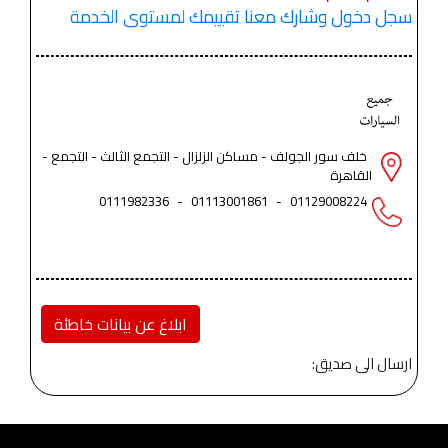
سجل دخول وشارك معنا تقييمك لمستوى الخدمة
خلف سور الجولف - مساكن الزلزال - التجمع الثالث - التجمع -
القاهرة
0111982336
-
01113001861
-
01129008224
ابلاغ عن بيانات خاطئة
ارسال الى صديق: